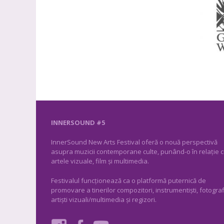
INNERSOUND #5
InnerSound New Arts Festival oferă o nouă perspectivă
asupra muzicii contemporane culte, punând-o în relație 
artele vizuale, film și multimedia.
Festivalul funcționează ca o platformă puternică de
promovare a tinerilor compozitori, instrumentiști, fotograf
artiști vizuali/multimedia și regizori.