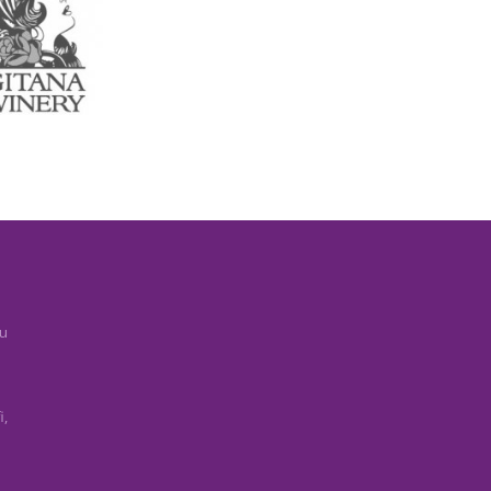
cu
i,