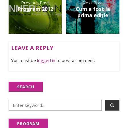
Previous Post
Next Post
Program 2012
Cum a fost la
prima ediţie
LEAVE A REPLY
You must be
logged in
to post a comment.
SEARCH
PROGRAM