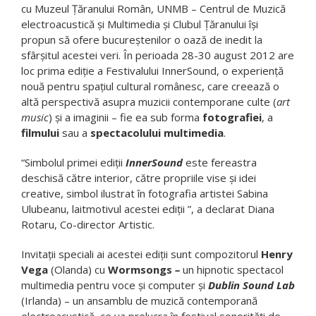
cu Muzeul Țăranului Român, UNMB – Centrul de Muzică
electroacustică și Multimedia și Clubul Țăranului își
propun să ofere bucureștenilor o oază de inedit la
sfârșitul acestei veri. În perioada 28-30 august 2012 are
loc prima ediție a Festivalului InnerSound, o experiență
nouă pentru spațiul cultural românesc, care creează o
altă perspectivă asupra muzicii contemporane culte (
art
music
) și a imaginii – fie ea sub forma
fotografiei
, a
filmului
sau a
spectacolului multimedia
.
“Simbolul primei ediţii
InnerSound
este fereastra
deschisă către interior, către propriile vise şi idei
creative, simbol ilustrat în fotografia artistei Sabina
Ulubeanu, laitmotivul acestei ediții ”, a declarat Diana
Rotaru, Co-director Artistic.
Invitații speciali ai acestei ediții sunt compozitorul
Henry
Vega
(Olanda) cu
Wormsongs
–
un hipnotic spectacol
multimedia pentru voce şi computer şi
Dublin Sound Lab
(Irlanda) – un ansamblu de muzică contemporană