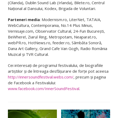
(Olanda), Dublin Sound Lab (Irlanda), Bilete.ro, Centrul
Naţional al Dansului, Kodex, Brigada de Voluntari.
Parteneri media
: Modernism.ro, LiterNet, TATAIA,
WebCultura, Contemporania, No.14 Plus Minus,
Vernisaje.com, Observator Cultural, 24-Fun Bucureşti,
BeWhere!, Ziarul Ring, Metropotam, Neaparat.ro,
webPR.ro, HotNews.ro, feeder.ro, Sâmbăta Sonoră,
Dana Art Gallery, Grand Cafe Van Gogh, Radio România
Muzical și TVR Cultural.
Cei interesați de programul festivalului, de biografiile
artiștilor și de întreaga desfășurare de forțe pot aceesa
http://innersoundfestival.webs.com/
, precum și pagina
de Facebook a Festivalului:
www.facebook.com/InnerSoundFestival
.