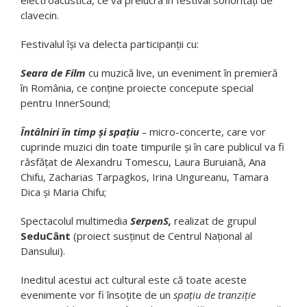
electroacustică, ce va prelucra în festival sonorități de
clavecin.
Festivalul își va delecta participanții cu:
Seara de Film
cu muzică live, un eveniment în premieră
în România, ce conține proiecte concepute special
pentru InnerSound;
Întâlniri în timp şi spaţiu
–
micro-concerte, care vor
cuprinde muzici din toate timpurile și în care publicul va fi
răsfățat de Alexandru Tomescu, Laura Buruiană, Ana
Chifu, Zacharias Tarpagkos, Irina Ungureanu, Tamara
Dica şi Maria Chifu;
Spectacolul multimedia
SerpenS,
realizat de grupul
SeduCânt
(proiect susţinut de Centrul Naţional al
Dansului).
Ineditul acestui act cultural este că toate aceste
evenimente vor fi însoțite de un
spaţiu de tranziţie