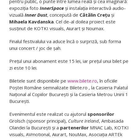
pentru public, o punte între lumea reală şi cea imaginară:
expoziția foto
InnerSpace
şi instalaţia interactivă audio-
vizuală
Inner Dust
, concepută de
Cătălin Creţu
şi
Mihaela Kavdanska
. Cel de-al doilea proiect este
susţinut de KOTKI visuals, Aiurart şi Noumax.
Finalul festivalului va aduce încă o surpriză, sub forma
unui concert / joc de șah.
Prețul unui abonament este 15 lei, iar prețul unui bilet pe
zi este 10 lei.
Biletele sunt disponibile pe
www.bilete.ro
, în oficiile
Poștei Române semnalizate Bilete.ro , la Casieria Palatul
Național al Copiilor București și la Casieria Metrou Unirii 1
București.
Evenimentul este realizat cu ajutorul
sponsorilor
Grolsch (sponsor principal),
Culture Ireland
, Ambasada
Olandei la Bucureşti și a
partenerilor
MNAC Lab, KOTKI
visuals, AVmotional, Aiurart, NouMax, Asociaţia ARTEk