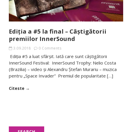
Ediţia a #5 la final – Câştigătorii
premiilor InnerSound
3.09.2018
0 Comments
Ediția #5 a luat sfârșit. Iată care sunt câștigătorii
InnerSound Festival: InnerSound Trophy: Nelio Costa
(Brazilia) – video și Alexandru Ştefan Murariu – muzica
pentru „Space Invader” Premiul de popularitate […]
Citeste →
SEARCH